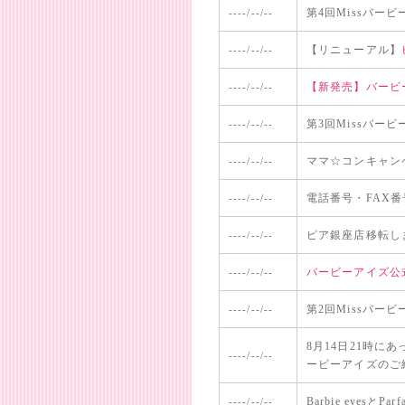
第4回Missバー
----/--/--
【リニューアル】
----/--/--
【新発売】バービ
----/--/--
第3回Missバー
----/--/--
ママ☆コンキャン
----/--/--
電話番号・FAX
----/--/--
ピア銀座店移転し
----/--/--
バービーアイズ公
----/--/--
第2回Missバー
----/--/--
8月14日21時にあっ
----/--/--
ービーアイズのご
Barbie eyes
----/--/--