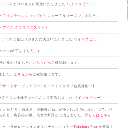
ビーアイズはRenaさんに決定いたしました！[
インタビュー
]
ピアオンラインショップ
がリニューアルオープンしました。
ーアイズ グラマラススイート
ビーアイズは金山リカさんに決定いたしました！[
インタビュー
]
ペーン(終了しました。)
番号が変わりました。
こちらから
ご確認頂けます。
ました。
こちらから
ご確認頂けます。
式サイトオープン！
【バービーアイズクラブ会員募集中】
ビーアイズは小林アンナさんに決定致しました。[
インタビュー
]
!とおどろく放送局「沙耶香とErinaのNo Idol! No Life!」にて、バ
紹介と、店長の小泉、代表の野澤が出演しました。
詳しくはこちら
とParfaitのコラボレーションオリジナルジュエリー
Fabulous Pearl
が登場！